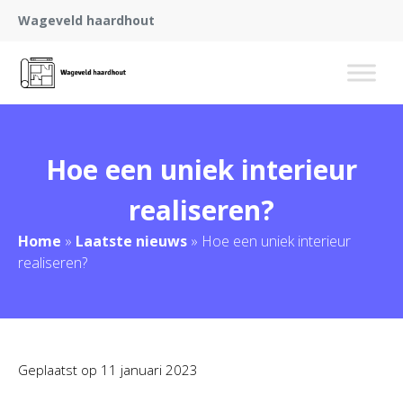
Wageveld haardhout
Hoe een uniek interieur
realiseren?
Home
»
Laatste nieuws
»
Hoe een uniek interieur
realiseren?
Geplaatst op
11 januari 2023