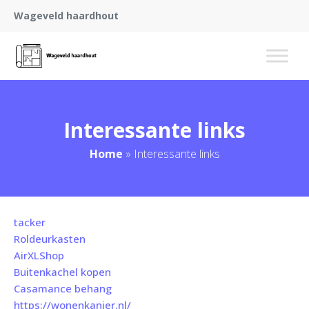
Wageveld haardhout
Interessante links
Home
»
Interessante links
tacker
Roldeurkasten
AirXLShop
Buitenkachel kopen
Casamance behang
https://wonenkanjer.nl/