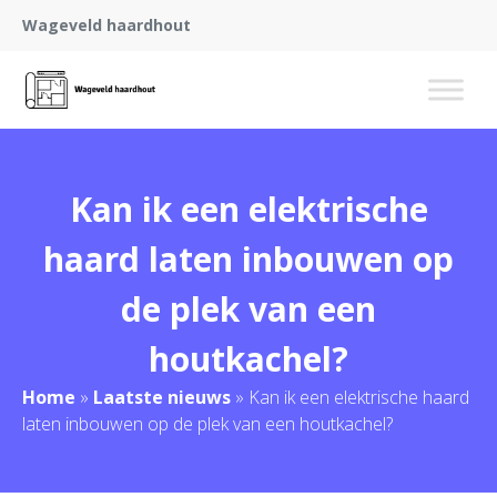
Wageveld haardhout
Kan ik een elektrische
haard laten inbouwen op
de plek van een
houtkachel?
Home
»
Laatste nieuws
»
Kan ik een elektrische haard
laten inbouwen op de plek van een houtkachel?