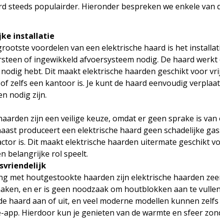
ard steeds populairder. Hieronder bespreken we enkele van d
ke installatie
rootste voordelen van een elektrische haard is het installat
teen of ingewikkeld afvoersysteem nodig. De haard werkt op 
nodig hebt. Dit maakt elektrische haarden geschikt voor vri
of zelfs een kantoor is. Je kunt de haard eenvoudig verplaa
n nodig zijn.
haarden zijn een veilige keuze, omdat er geen sprake is van 
naast produceert een elektrische haard geen schadelijke ga
factor is. Dit maakt elektrische haarden uitermate geschikt
en belangrijke rol speelt.
vriendelijk
king met houtgestookte haarden zijn elektrische haarden zee
aken, en er is geen noodzaak om houtblokken aan te vullen
 de haard aan of uit, en veel moderne modellen kunnen zel
app. Hierdoor kun je genieten van de warmte en sfeer zond