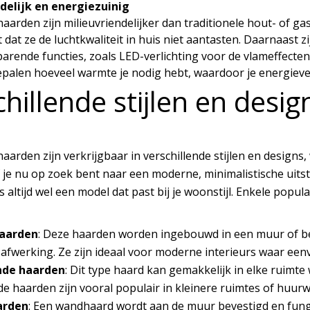
delijk en energiezuinig
haarden zijn milieuvriendelijker dan traditionele hout- of g
 dat ze de luchtkwaliteit in huis niet aantasten. Daarnaast z
arende functies, zoals LED-verlichting voor de vlameffect
bepalen hoeveel warmte je nodig hebt, waardoor je energiev
hillende stijlen en desig
haarden zijn verkrijgbaar in verschillende stijlen en design
f je nu op zoek bent naar een moderne, minimalistische uitstr
s altijd wel een model dat past bij je woonstijl. Enkele populai
aarden
: Deze haarden worden ingebouwd in een muur of b
afwerking. Ze zijn ideaal voor moderne interieurs waar een
nde haarden
: Dit type haard kan gemakkelijk in elke ruimt
de haarden zijn vooral populair in kleinere ruimtes of huurwo
arden
: Een wandhaard wordt aan de muur bevestigd en fung