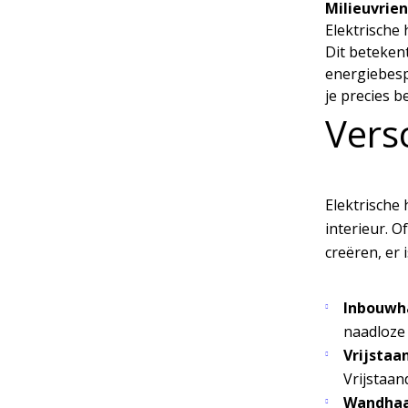
Milieuvrien
Elektrische 
Dit betekent
energiebesp
je precies 
Versc
Elektrische 
interieur. O
creëren, er i
Inbouwh
naadloze 
Vrijstaa
Vrijstaan
Wandha