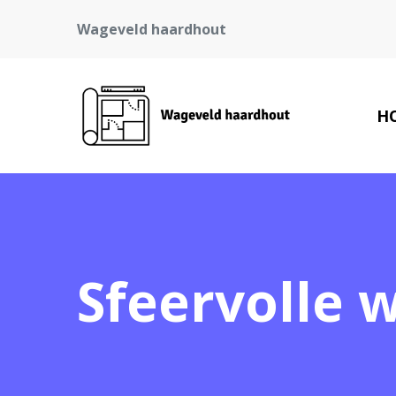
Wageveld haardhout
H
Sfeervolle 