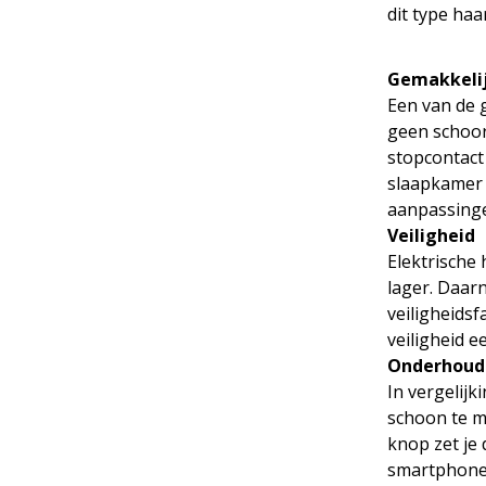
dit type ha
Gemakkelij
Een van de g
geen schoors
stopcontact 
slaapkamer 
aanpassinge
Veiligheid
Elektrische 
lager. Daar
veiligheids
veiligheid e
Onderhouds
In vergelij
schoon te m
knop zet je
smartphone-