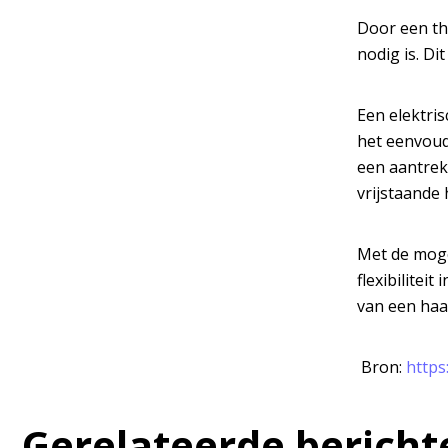
Door een th
nodig is. Di
Een elektris
het eenvoud
een aantrek
vrijstaande 
Met de moge
flexibilitei
van een haa
Bron:
https
Gerelateerde bericht