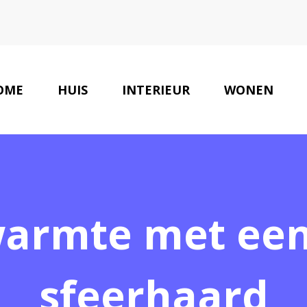
OME
HUIS
INTERIEUR
WONEN
warmte met een
sfeerhaard