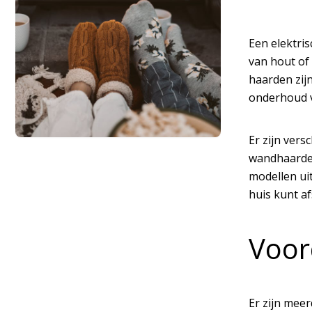
Een elektris
van hout of 
haarden zijn
onderhoud v
Er zijn ver
wandhaarden
modellen uit
huis kunt a
Voor
Er zijn mee