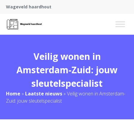
Wageveld haardhout
Veilig wonen in
Amsterdam-Zuid: jouw
sleutelspecialist
Home
»
Laatste nieuws
»
Veilig wonen in Amsterdam-
Zuid: jouw sleutelspecialist