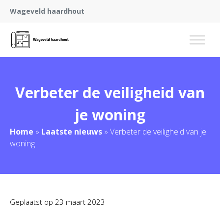
Wageveld haardhout
Verbeter de veiligheid van
je woning
Home
»
Laatste nieuws
»
Verbeter de veiligheid van je
woning
Geplaatst op
23 maart 2023